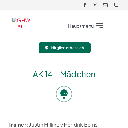
Skip
to
content
Hauptmenü
Mitgliederbereich
Club
Gäste
AK 14 – Mädchen
Turnier
Sport
Trainer:
Justin Milliner/Hendrik Beins
Jugend