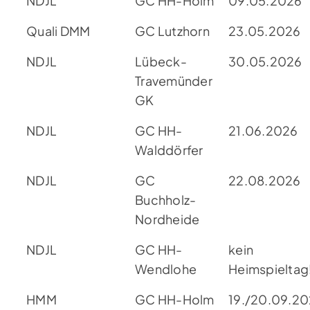
NDJL
GC HH-Holm
09.05.2026
Quali DMM
GC Lutzhorn
23.05.2026
NDJL
Lübeck-
30.05.2026
Travemünder
GK
NDJL
GC HH-
21.06.2026
Walddörfer
NDJL
GC
22.08.2026
Buchholz-
Nordheide
NDJL
GC HH-
kein
Wendlohe
Heimspieltag
HMM
GC HH-Holm
19./20.09.2