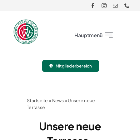
Skip
to
content
Hauptmenü
Club
Mitgliederbereich
Gäste
Turnier
Startseite
»
News
»
Unsere neue
Terrasse
Sport
Unsere neue
Jugend