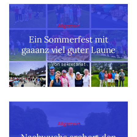
Allgemein
Ein Sommerfest mit
gaaanz viel guter Laune
Von
sekretariat
Allgemein