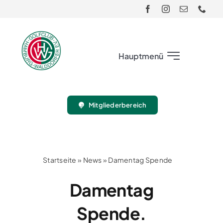
Skip
to
content
Hauptmenü
Club
Mitgliederbereich
Gäste
Turnier
Startseite
»
News
»
Damentag Spende
Damentag
Sport
Spende.
Jugend