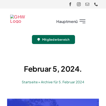
Skip
to
content
Hauptmenü
Mitgliederbereich
Club
Gäste
Februar 5, 2024.
Turnier
Startseite
»
Archive für 5. Februar 2024
Sport
Jugend