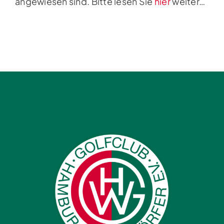
angewiesen sind. Bitte lesen Sie
hier
weiter…