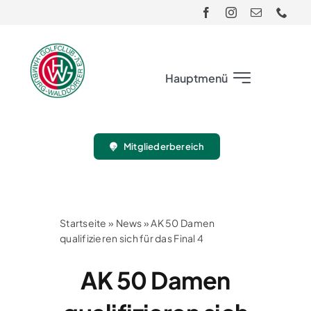
Skip
to
content
Hauptmenü
Club
Mitgliederbereich
Gäste
Turnier
Startseite
»
News
»
AK 50 Damen
qualifizieren sich für das Final 4
Sport
AK 50 Damen
Jugend