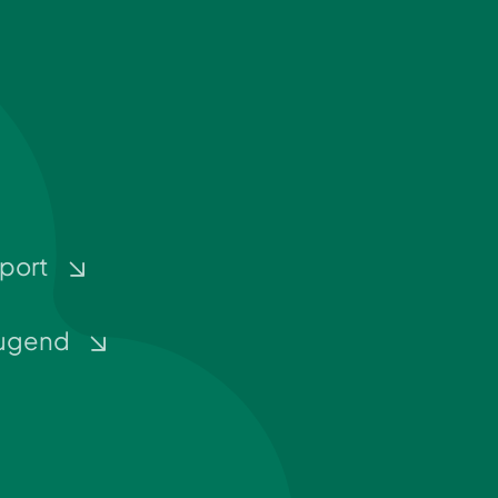
port
ugend