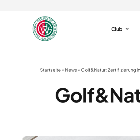
Skip
to
content
Club
Startseite
»
News
»
Golf&Natur: Zertifizierung i
Golf&Natu