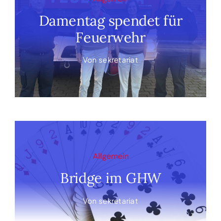
Damentag spendet für
Feuerwehr
Von
sekretariat
Allgemein
Bridge im GHW
Von
sekretariat