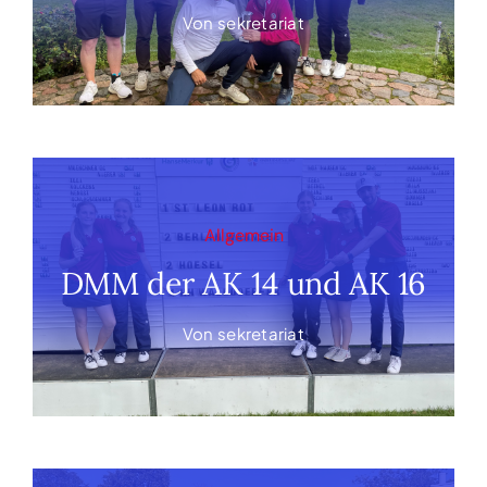
Von
sekretariat
Allgemein
DMM der AK 14 und AK 16
Von
sekretariat