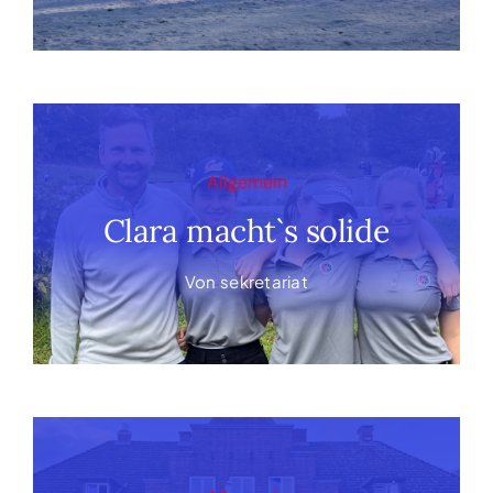
Allgemein
Clara macht`s solide
Von
sekretariat