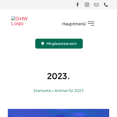
Skip
to
content
Hauptmenü
Mitgliederbereich
Club
Gäste
2023.
Turnier
Startseite
»
Archive für 2023
Sport
Jugend