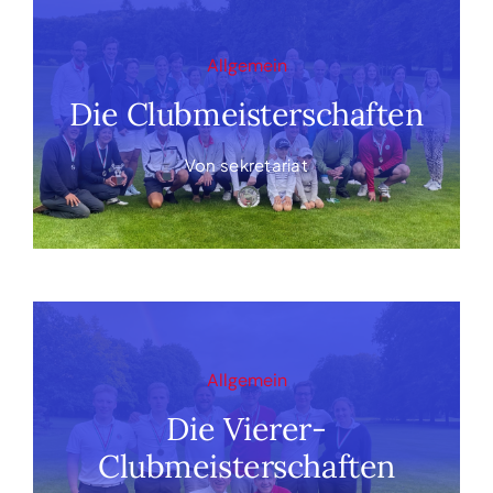
Allgemein
Die Clubmeisterschaften
Von
sekretariat
Allgemein
Die Vierer-
Clubmeisterschaften