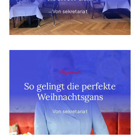
Von
sekretariat
Allgemein
So gelingt die perfekte
Weihnachtsgans
Von
sekretariat