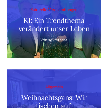
Kulturelle Veranstaltungen
KI: Ein Trendthema
verändert unser Leben
Von
sekretariat
Allgemein
Weihnachtsgans: Wir
tischen auf!