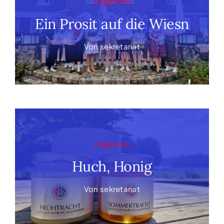
Allgemein
Ein Prosit auf die Wiesn
Von
sekretariat
Allgemein
Huch, Honig
Von
sekretariat