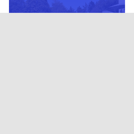
Allgemein
Final Four der AK14 und
AK16
Von
sekretariat
Allgemein
Golf & Grill – Ein