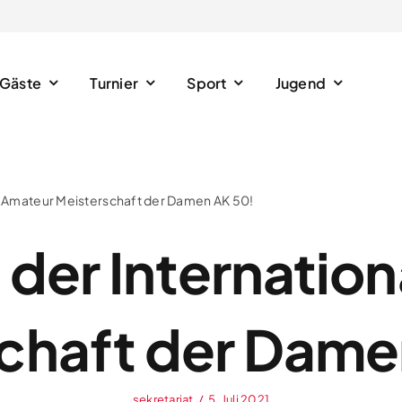
Gäste
Turnier
Sport
Jugend
al Amateur Meisterschaft der Damen AK 50!
 der Internatio
chaft der Dame
sekretariat
/
5. Juli 2021