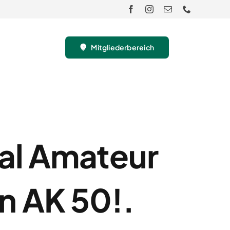
Mitgliederbereich
nal Amateur
n AK 50!.