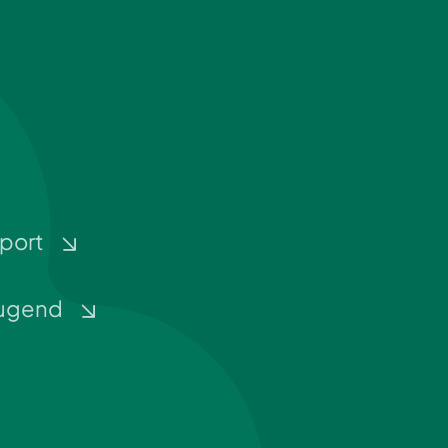
port
ugend