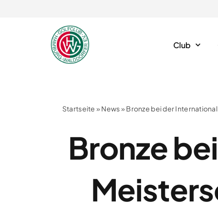
Skip
to
content
Club
Startseite
»
News
»
Bronze bei der Internation
Bronze bei
Meisters