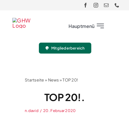
Skip
to
content
Hauptmenü
Mitgliederbereich
Club
Gäste
Startseite
»
News
»
TOP 20!
Turnier
TOP 20!.
Sport
n.david
/
20. Februar 2020
Jugend