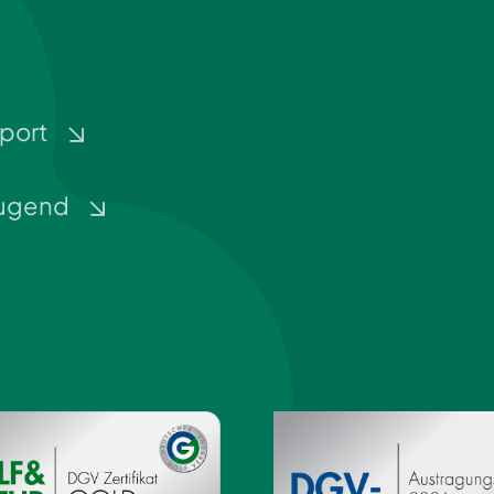
port
ugend