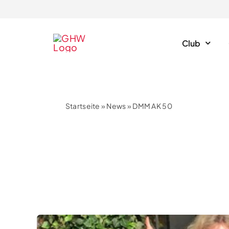
Skip
to
content
Club
Startseite
»
News
»
DMM AK 50