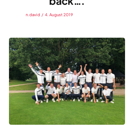
back….
n.david
/
4. August 2019