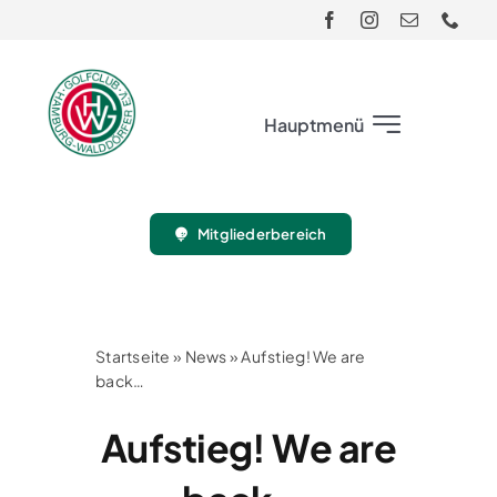
Skip
to
content
Hauptmenü
Club
Mitgliederbereich
Gäste
Turnier
Startseite
»
News
»
Aufstieg! We are
back…
Sport
Aufstieg! We are
Jugend