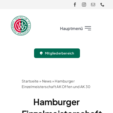
Skip
to
content
Hauptmenü
Club
Mitgliederbereich
Gäste
Turnier
Startseite
»
News
»
Hamburger
Einzelmeisterschaft AK Offen und AK 30
Sport
Hamburger
Jugend